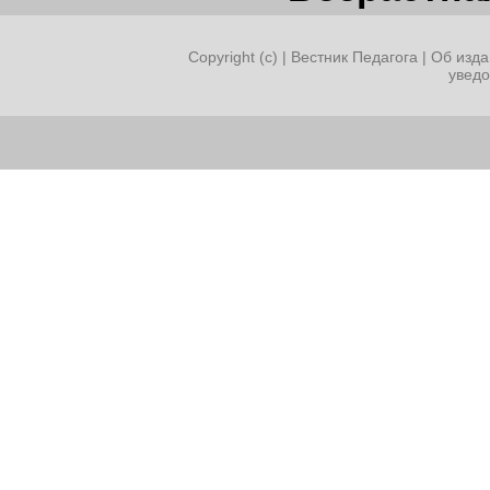
Copyright (c) |
Вестник Педагога
|
Об изда
увед