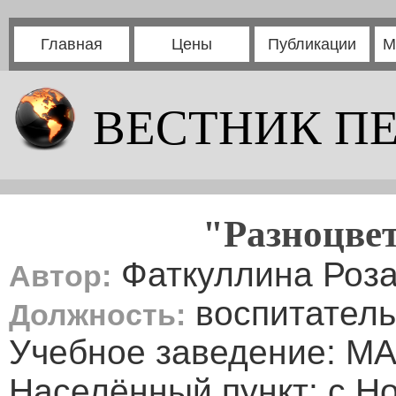
Главная
Цены
Публикации
М
ВЕСТНИК П
"Разноцве
Фаткуллина Роз
Автор:
воспитатель
Должность:
Учебное заведение: М
Населённый пункт: с.Н