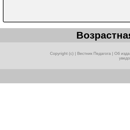
Возрастная
Copyright (c) |
Вестник Педагога
|
Об изда
увед