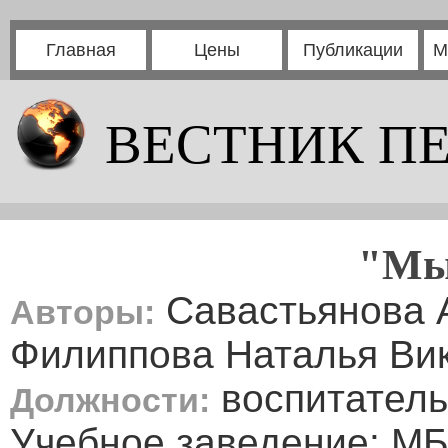
Главная
Цены
Публикации
М
ВЕСТНИК П
"Мы
Савастьянова А
Авторы:
Филиппова Наталья Ви
воспитатель
Должности:
Учебное заведение: 