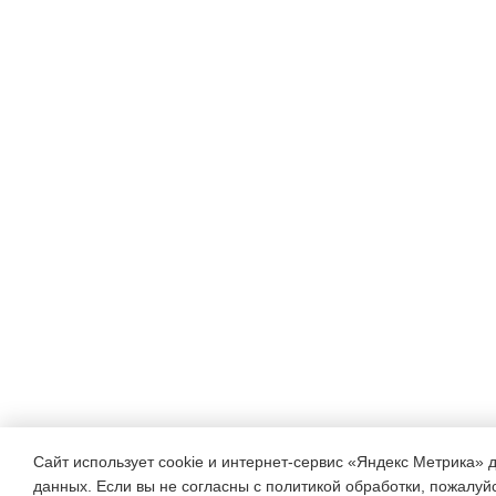
г. Цель - определение цел
между субъектами процесс
2 этап
– основной; срок реализаци
2015 г. Цель - реализация
между всеми участниками 
3 этап –
заключительный; срок реал
подведение итогов социал
семьи.
Исполнители проекта
Сайт использует cookie и интернет-сервис «Яндекс Метрика» 
данных. Если вы не согласны с политикой обработки, пожалуйст