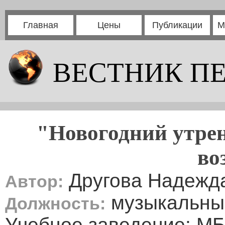
Главная
Цены
Публикации
М
ВЕСТНИК П
"Новогодний утрен
во
Другова Надежд
Автор:
музыкальны
Должность:
Учебное заведение: М