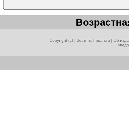
Возрастная
Copyright (c) |
Вестник Педагога
|
Об изда
увед