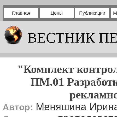
Главная
Цены
Публикации
М
ВЕСТНИК П
"Комплект контрол
ПМ.01 Разработк
рекламно
Меняшина Ирина
Автор: