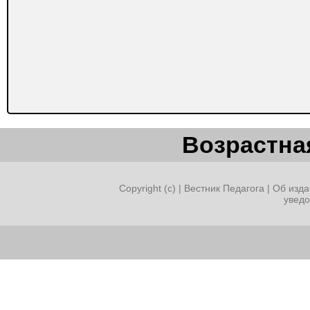
Возрастная
Copyright (c) |
Вестник Педагога
|
Об изда
увед