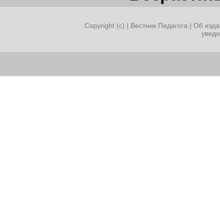
Copyright (c) |
Вестник Педагога
|
Об изда
увед