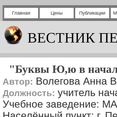
Главная
Цены
Публикации
М
ВЕСТНИК П
"Буквы Ю,ю в начале
Волегова Анна 
Автор:
учитель нач
Должность:
Учебное заведение: М
Населённый пункт: г. П