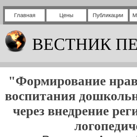
Главная
Цены
Публикации
М
ВЕСТНИК П
"Формирование нрав
воспитания дошкольн
через внедрение рег
логопедич