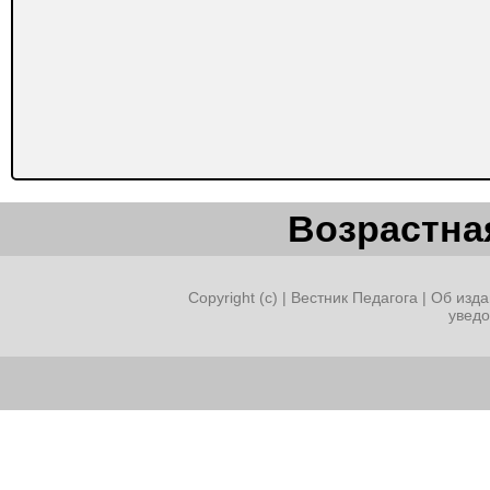
Возрастная
Copyright (c) |
Вестник Педагога
|
Об изда
увед