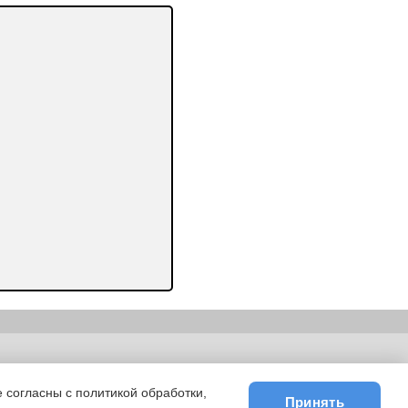
ьности
|
E-mail
 согласны с политикой обработки,
Принять