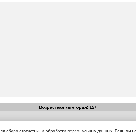
Возрастная категория: 12+
Вестник Педагога
|
Об издании
|
Условия
|
Политика конфиденциал
уведомления
|
Контакты
для сбора статистики и обработки персональных данных. Если вы не