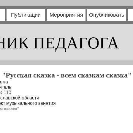
Публикации
Мероприятия
Опубликовать
НИК ПЕДАГОГА
"Русская сказка - всем сказкам сказка"
вна
итель
№ 110
ославской области
кт музыкального занятия
м сказка"