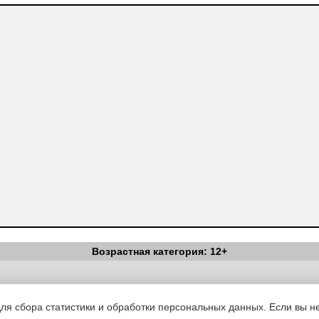
Возрастная категория: 12+
Вестник Педагога
|
Об издании
|
Условия
|
Политика конфиденциал
уведомления
|
Контакты
для сбора статистики и обработки персональных данных. Если вы не