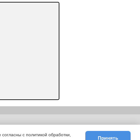
ьности
|
E-mail
 согласны с политикой обработки,
Принять