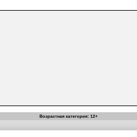
Возрастная категория: 12+
Вестник Педагога
|
Об издании
|
Условия
|
Политика конфиденциал
уведомления
|
Контакты