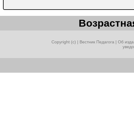
Возрастная
Copyright (c) |
Вестник Педагога
|
Об изда
увед