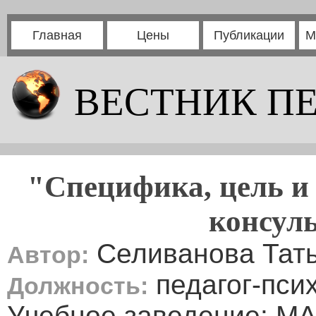
Главная
Цены
Публикации
М
ВЕСТНИК П
"Специфика, цель и 
консул
Селиванова Тать
Автор:
педагог-пси
Должность:
Учебное заведение: М