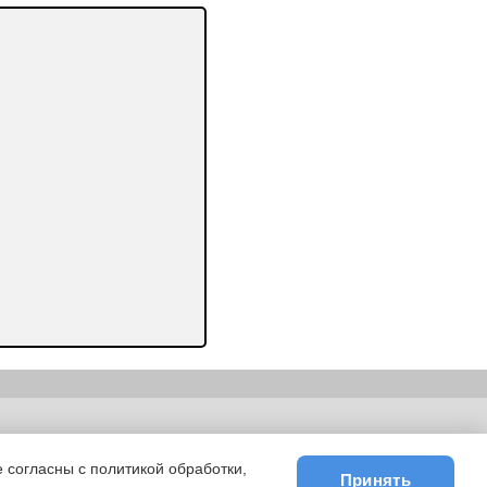
ьности
|
E-mail
 согласны с политикой обработки,
Принять