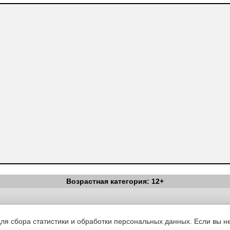
Возрастная категория: 12+
Вестник Педагога
|
Об издании
|
Условия
|
Политика конфиденциал
уведомления
|
Контакты
для сбора статистики и обработки персональных данных. Если вы не