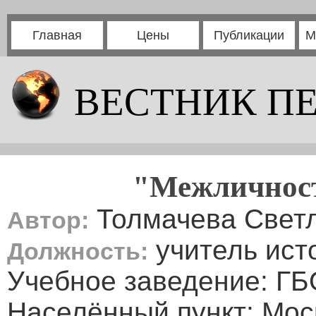
Главная
Цены
Публикации
М
ВЕСТНИК П
"Межличнос
Толмачева Свет
Автор:
учитель ист
Должность:
Учебное заведение: Г
Населённый пункт: Мос