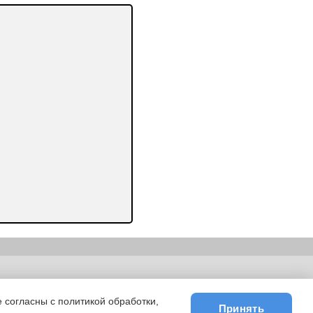
ьности
|
E-mail
 согласны с политикой обработки,
Принять