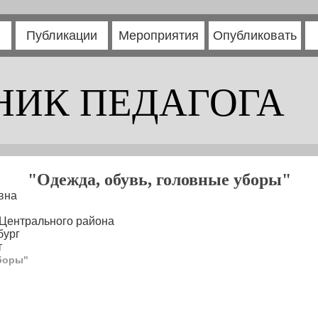
Публикации
Мероприятия
Опубликовать
НИК ПЕДАГОГА
"Одежда, обувь, головные уборы"
вна
Центрального района
бург
т
боры"