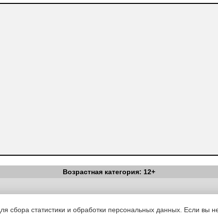
Возрастная категория: 12+
Вестник Педагога
|
Об издании
|
Условия
|
Политика конфиденциал
уведомления
|
Контакты
для сбора статистики и обработки персональных данных. Если вы не