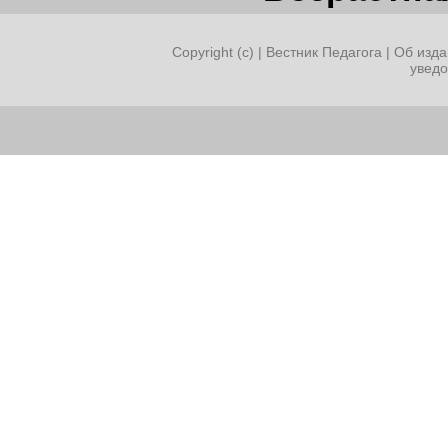
Copyright (c) |
Вестник Педагога
|
Об изда
увед