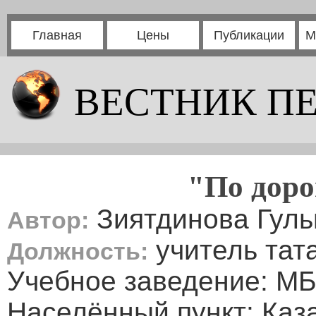
Главная
Цены
Публикации
М
ВЕСТНИК П
"По доро
Зиятдинова Гуль
Автор:
учитель тат
Должность:
Учебное заведение: М
Населённый пункт: Каз