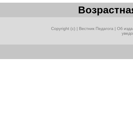
Возрастная
Copyright (c) |
Вестник Педагога
|
Об изда
увед