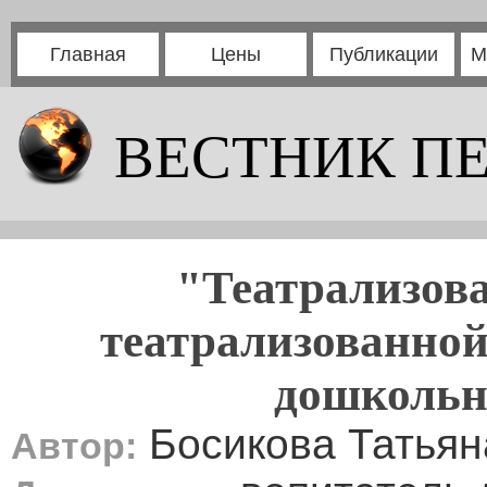
Главная
Цены
Публикации
М
ВЕСТНИК П
"Театрализова
театрализованной
дошкольно
Босикова Татьян
Автор: