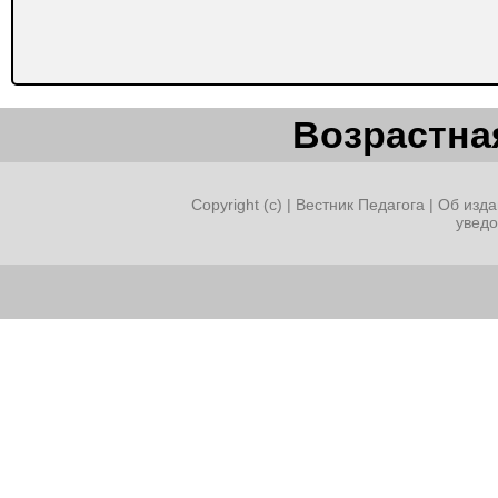
Возрастная
Copyright (c) |
Вестник Педагога
|
Об изда
увед