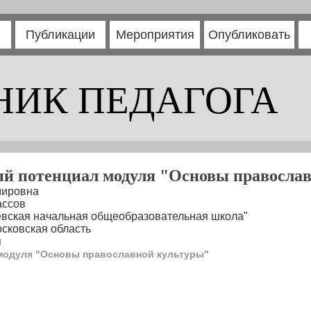
Публикации
Мероприятия
Опубликовать
НИК ПЕДАГОГА
й потенциал модуля "Основы правосла
мировна
ассов
вская начальная общеобразовательная школа"
осковская область
я
модуля "Основы православной культуры"