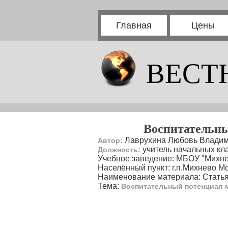
Главная
Цены
ВЕСТ
Воспитательны
Лаврухина Любовь Влади
Автор:
учитель начальных кл
Должность:
Учебное заведение: МБОУ "Михне
Населённый пункт: г.п.Михнево М
Наименование материала: Стать
Тема:
Воспитательный потенциал 