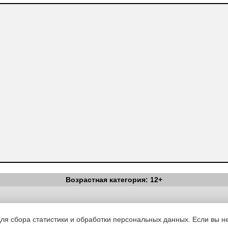
Возрастная категория: 12+
Вестник Педагога
|
Об издании
|
Условия
|
Политика конфиденциал
уведомления
|
Контакты
для сбора статистики и обработки персональных данных. Если вы не