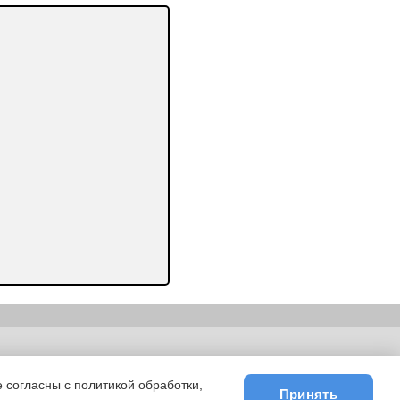
ьности
|
E-mail
 согласны с политикой обработки,
Принять