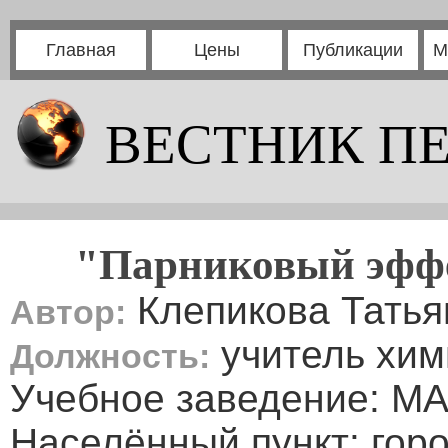
Главная
Цены
Публикации
М
ВЕСТНИК П
"Парниковый эффе
Клепикова Тать
Автор:
учитель хим
Должность:
Учебное заведение: МА
Населённый пункт: гор