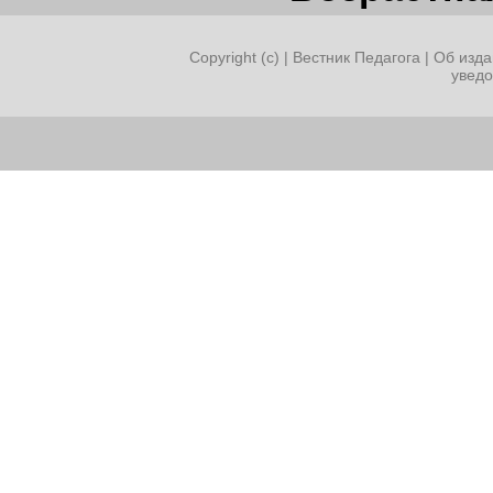
Copyright (c) |
Вестник Педагога
|
Об изда
увед