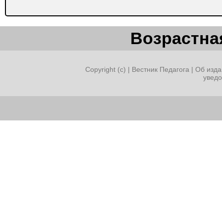
Возрастная
Copyright (c) |
Вестник Педагога
|
Об изда
увед