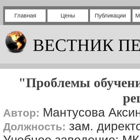
Главная
Цены
Публикации
М
ВЕСТНИК П
"Проблемы обучения
ре
Мантусова Акси
Автор:
зам. директ
Должность:
Учебное заведение: 