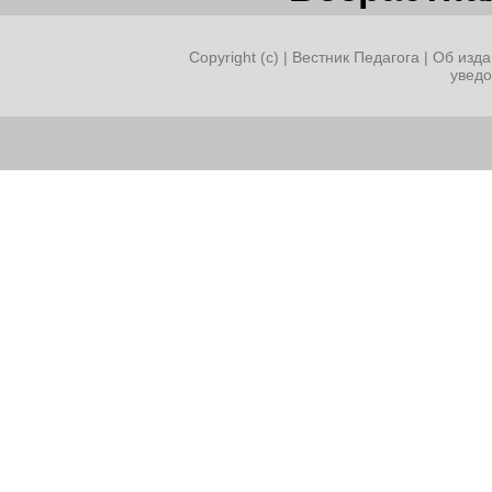
Copyright (c) |
Вестник Педагога
|
Об изда
увед