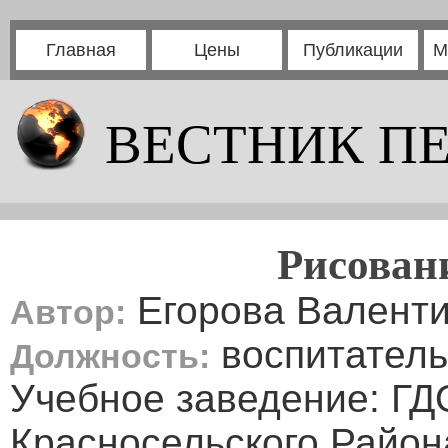
Главная
Цены
Публикации
М
ВЕСТНИК П
Рисован
Егорова Валенти
Автор:
воспитатель
Должность:
Учебное заведение: Г
Красносельского Район