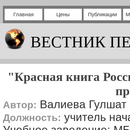
Главная
Цены
Публикации
М
ВЕСТНИК П
"Красная книга Росс
пр
Валиева Гулшат
Автор:
учитель нач
Должность:
Учебное заведение: М