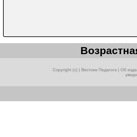
Возрастная
Copyright (c) |
Вестник Педагога
|
Об изда
увед