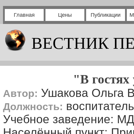
Главная
Цены
Публикации
М
ВЕСТНИК П
"В гостях
Ушакова Ольга В
Автор:
воспитатель
Должность:
Учебное заведение: М
Населённый пункт: Прим