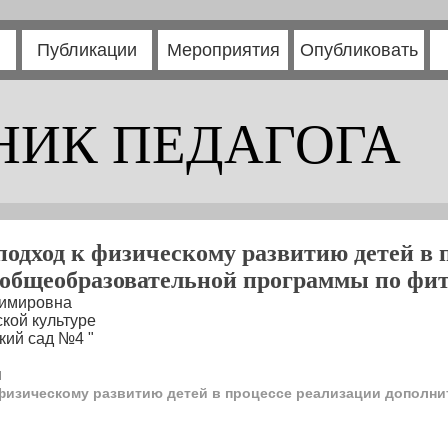
Публикации
Мероприятия
Опубликовать
НИК ПЕДАГОГА
дход к физическому развитию детей в 
общеобразовательной программы по фи
димировна
кой культуре
кий сад №4 "
я
физическому развитию детей в процессе реализации дополн