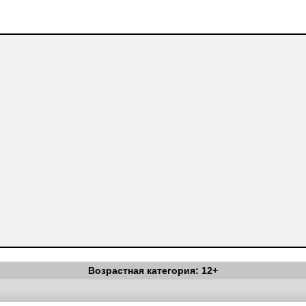
Возрастная категория: 12+
Вестник Педагога
|
Об издании
|
Условия
|
Политика конфиденциал