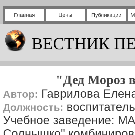
Главная
Цены
Публикации
М
ВЕСТНИК П
"Дед Мороз в
Гаврилова Елена
Автор:
воспитатель
Должность:
Учебное заведение: МА
Солнышко" комбиниров