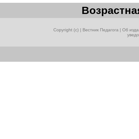
Возрастная
Copyright (c) |
Вестник Педагога
|
Об изда
увед