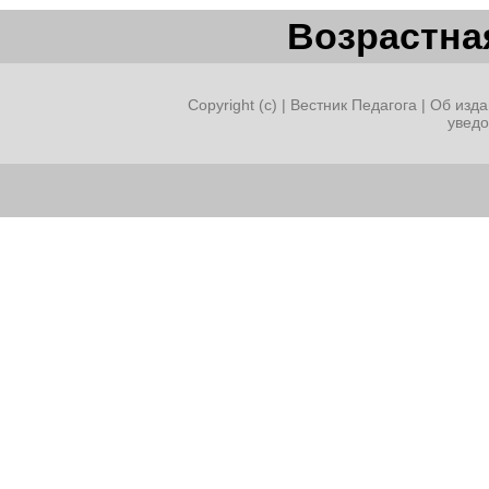
Возрастная
Copyright (c) |
Вестник Педагога
|
Об изда
увед