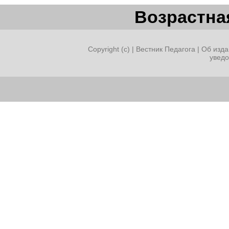
Возрастная
Copyright (c) |
Вестник Педагога
|
Об изда
увед