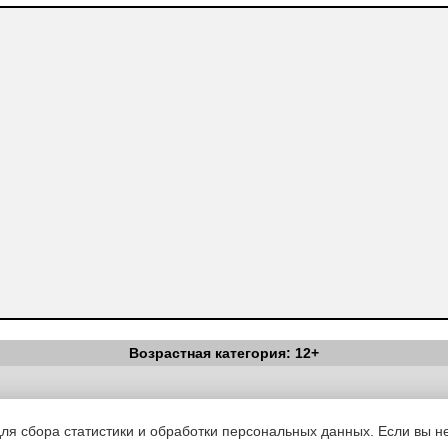
Возрастная категория: 12+
Вестник Педагога
|
Об издании
|
Условия
|
Политика конфиденциал
уведомления
|
Контакты
для сбора статистики и обработки персональных данных. Если вы не