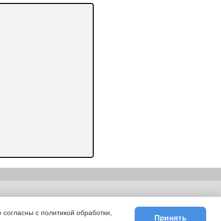
ьности
|
E-mail
 согласны с политикой обработки,
Принять