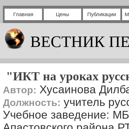
Главная
Цены
Публикации
М
ВЕСТНИК П
"ИКТ на уроках русс
Хусаинова Дилб
Автор:
учитель рус
Должность:
Учебное заведение: М
Апастовского района Р