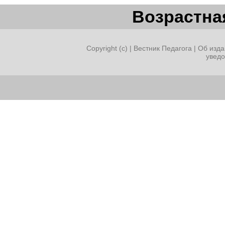
Возрастная
Copyright (c) |
Вестник Педагога
|
Об изда
увед