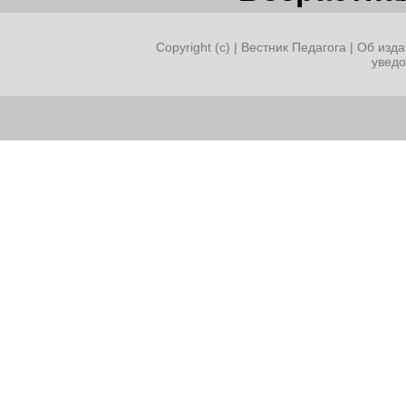
Copyright (c) |
Вестник Педагога
|
Об изда
увед