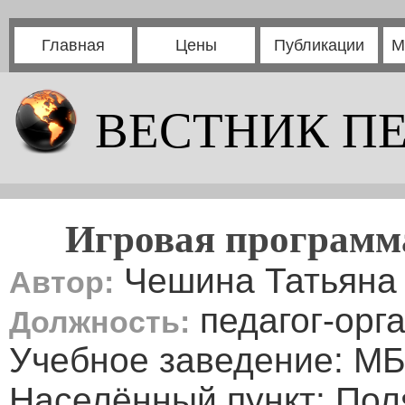
Главная
Цены
Публикации
М
ВЕСТНИК П
Игровая программ
Чешина Татьяна
Автор:
педагог-орг
Должность:
Учебное заведение: М
Населённый пункт: По