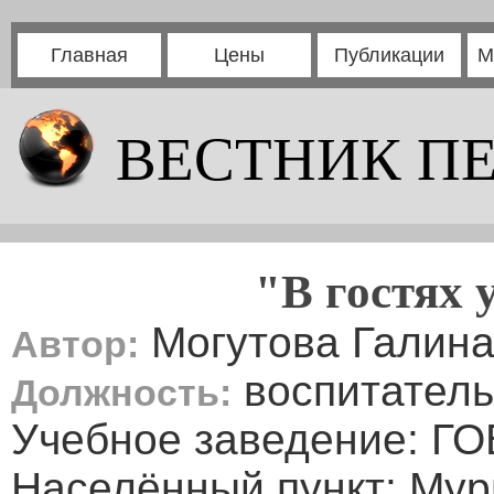
Главная
Цены
Публикации
М
ВЕСТНИК П
"В гостях 
Могутова Галина
Автор:
воспитатель
Должность:
Учебное заведение: Г
Населённый пункт: Мур