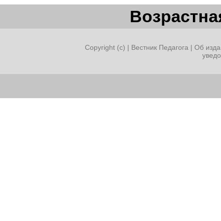
Возрастная
Copyright (c) |
Вестник Педагога
|
Об изда
увед