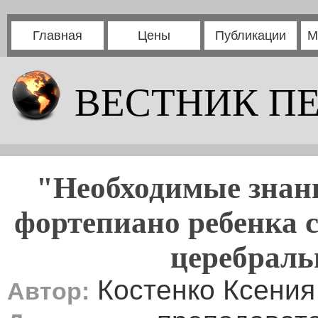
Главная
Цены
Публикации
М
ВЕСТНИК П
"Необходимые знани
фортепиано ребенка 
церебраль
Костенко Ксения
Автор: