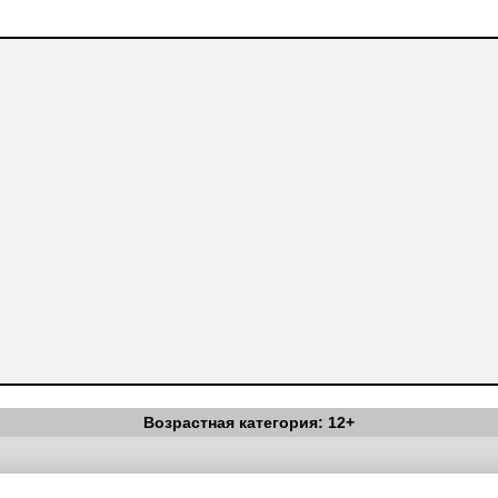
Возрастная категория: 12+
Вестник Педагога
|
Об издании
|
Условия
|
Политика конфиденциал
уведомления
|
Контакты