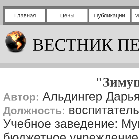
Главная
Цены
Публикации
М
ВЕСТНИК П
"Зимуш
Альдингер Дарья
Автор:
воспитатель
Должность:
Учебное заведение: М
бюджетное учреждение