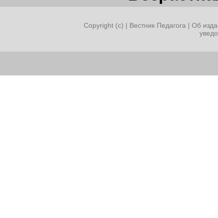
Copyright (c) |
Вестник Педагога
|
Об изда
увед