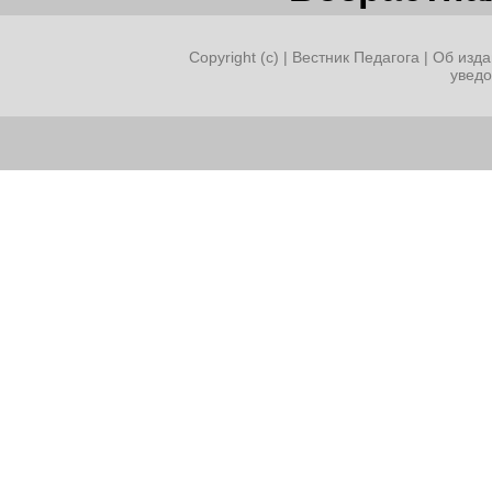
Copyright (c) |
Вестник Педагога
|
Об изда
увед