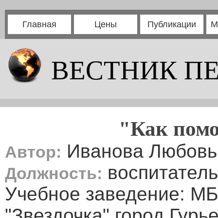
Главная
Цены
Публикации
М
ВЕСТНИК П
"Как пом
Иванова Любовь
Автор:
воспитатель
Должность:
Учебное заведение: МБ
"Звездочка" город Гурь