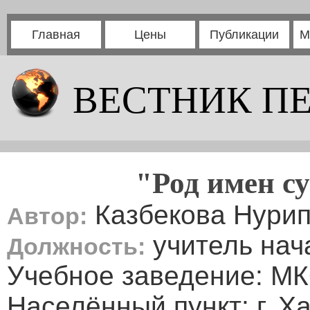
Главная
Цены
Публикации
М
ВЕСТНИК П
"Род имен с
Казбекова Нурип
Автор:
учитель нач
Должность:
Учебное заведение: 
Населённый пункт: г. Х