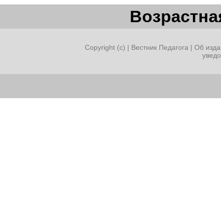
Возрастная
Copyright (c) |
Вестник Педагога
|
Об изда
увед