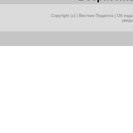
Copyright (c) |
Вестник Педагога
|
Об изда
увед