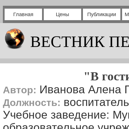
Главная
Цены
Публикации
М
ВЕСТНИК П
"В гост
Иванова Алена 
Автор:
воспитатель
Должность:
Учебное заведение: М
образовательное учреж