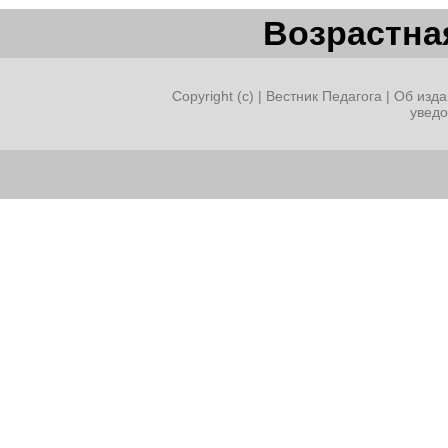
Возрастная
Copyright (c) |
Вестник Педагога
|
Об изда
увед