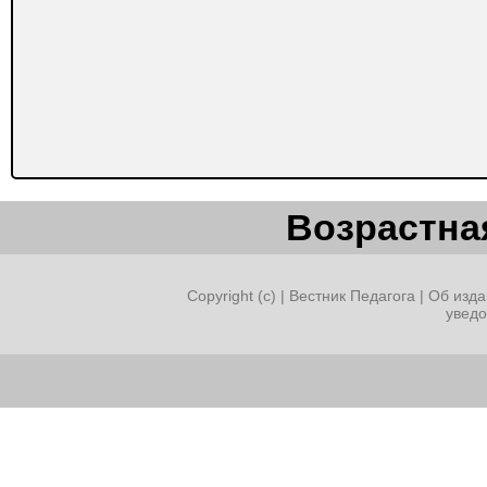
Возрастная
Copyright (c) |
Вестник Педагога
|
Об изда
увед