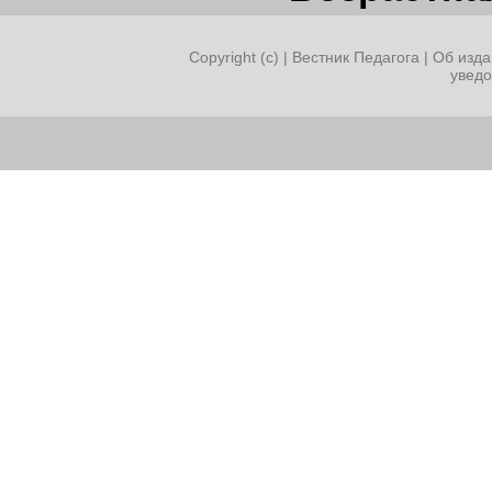
Copyright (c) |
Вестник Педагога
|
Об изда
увед