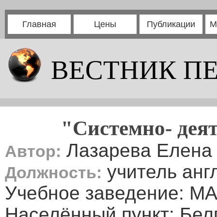
Главная
Цены
Публикации
М
ВЕСТНИК П
"Системно- дея
Лазарева Елена
Автор:
учитель анг
Должность:
Учебное заведение: М
Населённый пункт: Белг