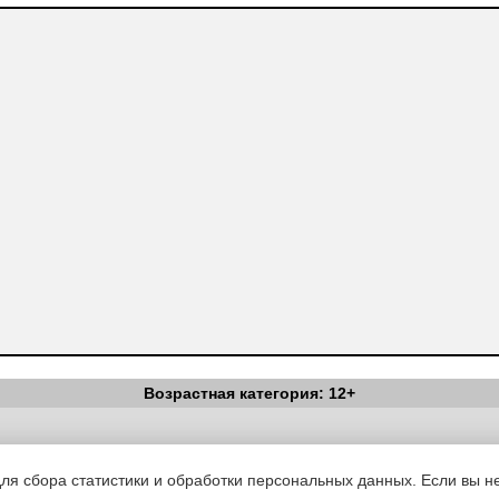
Возрастная категория: 12+
Вестник Педагога
|
Об издании
|
Условия
|
Политика конфиденциал
уведомления
|
Контакты
для сбора статистики и обработки персональных данных. Если вы не