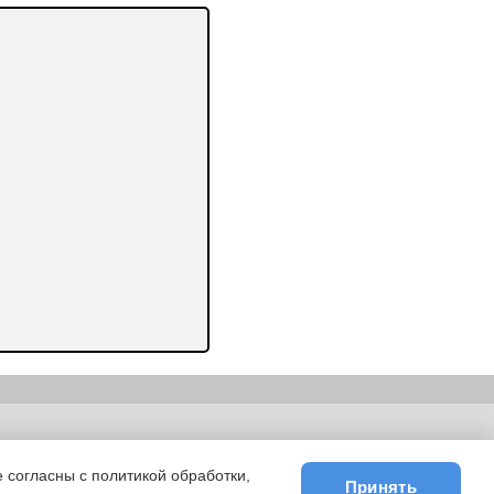
ьности
|
E-mail
 согласны с политикой обработки,
Принять