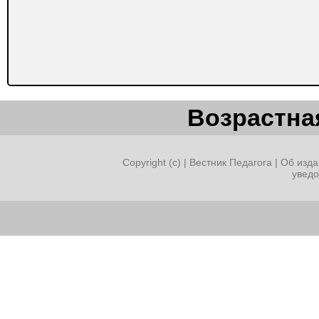
Возрастная
Copyright (c) |
Вестник Педагога
|
Об изда
увед