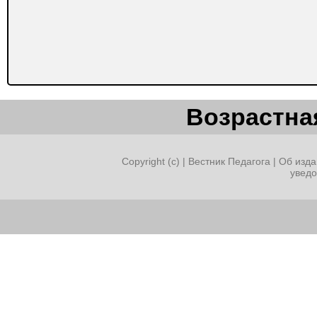
Возрастная
Copyright (c) |
Вестник Педагога
|
Об изда
увед