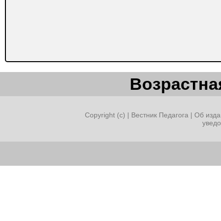
Возрастная
Copyright (c) |
Вестник Педагога
|
Об изда
увед