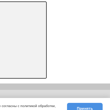
ьности
|
E-mail
 согласны с политикой обработки,
Принять