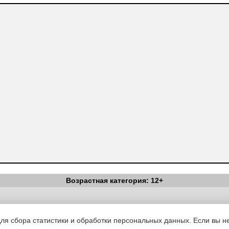
Возрастная категория: 12+
Вестник Педагога
|
Об издании
|
Условия
|
Политика конфиденциал
уведомления
|
Контакты
для сбора статистики и обработки персональных данных. Если вы не