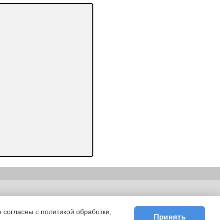
ьности
|
E-mail
 согласны с политикой обработки,
Принять