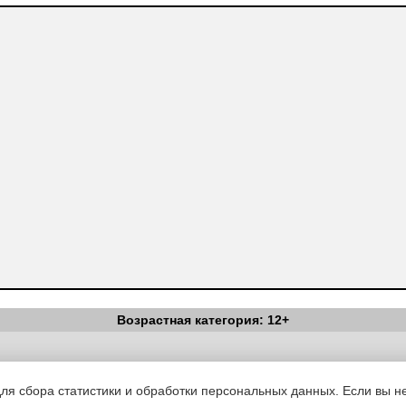
Возрастная категория: 12+
Вестник Педагога
|
Об издании
|
Условия
|
Политика конфиденциал
уведомления
|
Контакты
для сбора статистики и обработки персональных данных. Если вы не