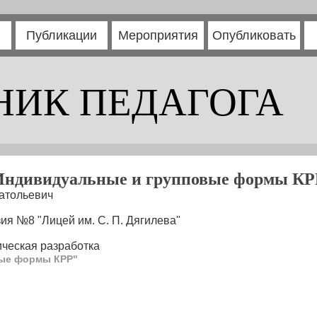
Публикации
Мероприятия
Опубликовать
НИК ПЕДАГОГА
Индивидуальные и групповые формы КР
атольевич
я №8 "Лицей им. С. П. Дягилева"
ческая разработка
вые формы КРР"