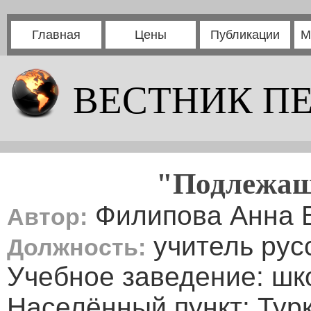
Главная
Цены
Публикации
М
ВЕСТНИК П
"Подлежаще
Филипова Анна 
Автор:
учитель рус
Должность:
Учебное заведение: ш
Населённый пункт: Тур