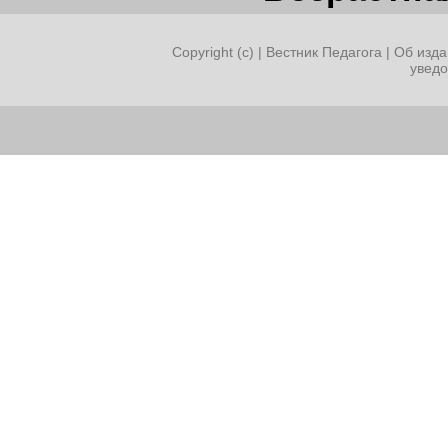
Copyright (c) |
Вестник Педагога
|
Об изда
увед