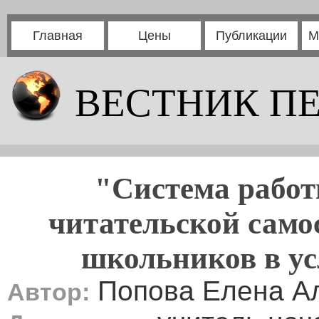
Главная
Цены
Публикации
М
ВЕСТНИК П
"Система рабо
читательской само
школьников в у
Попова Елена А
Автор: