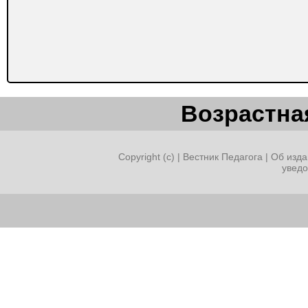
Возрастная
Copyright (c) |
Вестник Педагога
|
Об изда
увед