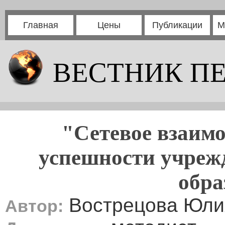
Главная
Цены
Публикации
М
ВЕСТНИК П
"Сетевое взаимо
успешности учреж
обра
Вострецова Юли
Автор: