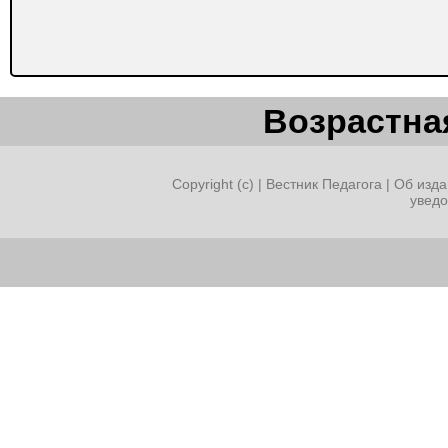
Возрастная
Copyright (c) |
Вестник Педагога
|
Об изда
увед